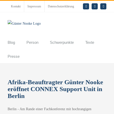
Zum
Kontakt
Impressum
Datenschutzerklärung
E-
LinkedIn
Rss
Inhalt
Mail
springen
Blog
Person
Schwerpunkte
Texte
Presse
Afrika-Beauftragter Günter Nooke
eröffnet CONNEX Support Unit in
Berlin
Berlin - Am Rande einer Fachkonferenz mit hochrangigen