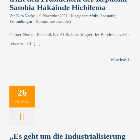
Sambia Hakainde Hichilema
Von
Büro Nooke
|
9. November 2021
|
Kategorien:
Afrika
,
Rohstoffe
,
für
Verhandlungen
|
Kommentare deaktiviert
Der
Persönliche
Günter Nooke, Persönlicher Afrikabeauftragter der Bundeskanzlerin
Afrikabeauftragte
reiste vom 4. [...]
der
Bundeskanzlerin
Günter
Weiterlesen
Nooke
trifft
den
Präsidenten
der
Republik
26
Sambia
Hakainde
08, 2021
Hichilema
„Es geht um die Industrialisierung