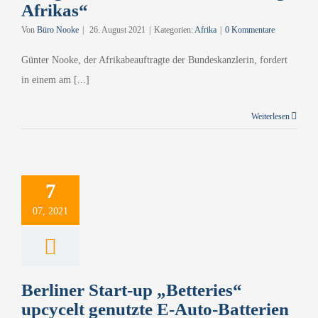
Afrikas“
Von
Büro Nooke
|
26. August 2021
|
Kategorien:
Afrika
|
0 Kommentare
Günter Nooke, der Afrikabeauftragte der Bundeskanzlerin, fordert
in einem am [...]
Weiterlesen
ner Start-up
ries“ upcycelt
7
tzte E-Auto-
07, 2021
atterien
Afrika
Berliner Start-up „Betteries“
upcycelt genutzte E-Auto-Batterien