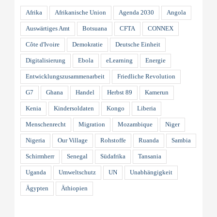
Afrika
Afrikanische Union
Agenda 2030
Angola
Auswärtiges Amt
Botsuana
CFTA
CONNEX
Côte d'Ivoire
Demokratie
Deutsche Einheit
Digitalisierung
Ebola
eLearning
Energie
Entwicklungszusammenarbeit
Friedliche Revolution
G7
Ghana
Handel
Herbst 89
Kamerun
Kenia
Kindersoldaten
Kongo
Liberia
Menschenrecht
Migration
Mozambique
Niger
Nigeria
Our Village
Rohstoffe
Ruanda
Sambia
Schirmherr
Senegal
Südafrika
Tansania
Uganda
Umweltschutz
UN
Unabhängigkeit
Ägypten
Äthiopien