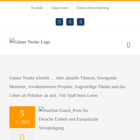
Zum
Kontakt
Impressum
Datenschutzerklärung
Inhalt
springen
E-
LinkedIn
Rss
Mail
Günter Nooke schreibt … über aktuelle Themen, bewegende
Momente, erwähnenswerte Projekte, fragwürdige Thesen und das
Leben als Politiker an sich. Viel Spaß beim Lesen.
chim Gauck
spräsident a.
5
ält Preis für
11, 2025
sche Einheit
Europäische