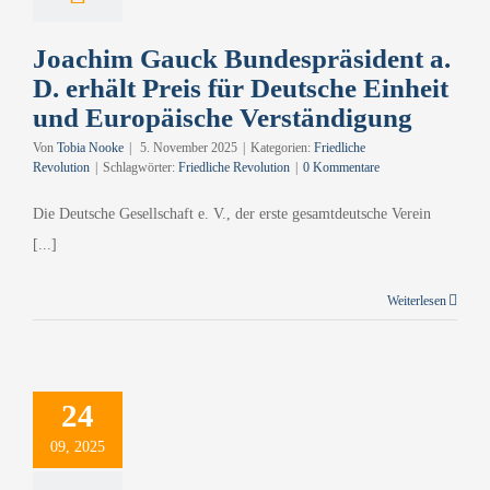
ständigung
liche Revolution
Joachim Gauck Bundespräsident a.
D. erhält Preis für Deutsche Einheit
und Europäische Verständigung
Von
Tobia Nooke
|
5. November 2025
|
Kategorien:
Friedliche
Revolution
|
Schlagwörter:
Friedliche Revolution
|
0 Kommentare
Die Deutsche Gesellschaft e. V., der erste gesamtdeutsche Verein
[...]
Weiterlesen
erstunde im
Landtag
24
andenburg
09, 2025
he Revolution
News