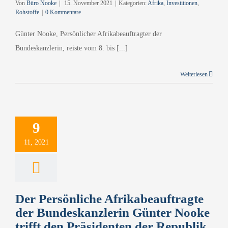
Von
Büro Nooke
|
15. November 2021
|
Kategorien:
Afrika
,
Investitionen
,
Rohstoffe
|
0 Kommentare
Günter Nooke, Persönlicher Afrikabeauftragter der
Bundeskanzlerin, reiste vom 8. bis [...]
Persönliche
abeauftragte
Weiterlesen
der
eskanzlerin
 Nooke trifft
9
äsidenten der
11, 2021
blik Sambia
akainde
ichilema
ika
Rohstoffe
Der Persönliche Afrikabeauftragte
erhandlungen
der Bundeskanzlerin Günter Nooke
trifft den Präsidenten der Republik