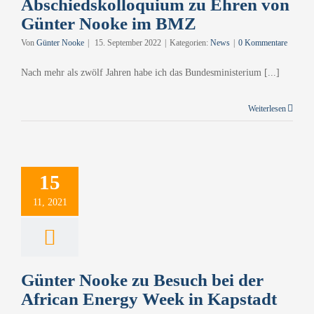
Abschiedskolloquium zu Ehren von
Günter Nooke im BMZ
Von
Günter Nooke
|
15. September 2022
|
Kategorien:
News
|
0 Kommentare
Nach mehr als zwölf Jahren habe ich das Bundesministerium [...]
Weiterlesen
er Nooke zu
uch bei der
15
can Energy
11, 2021
in Kapstadt
vestitionen
Rohstoffe
Günter Nooke zu Besuch bei der
African Energy Week in Kapstadt