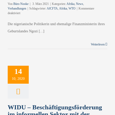
Von
Büro Nooke
|
3. März 2021
|
Kategorien:
Afrika
,
News
,
Verhandlungen
|
Schlagwörter:
AfCFTA
,
Afrika
,
WTO
|
Kommentare
für
deaktiviert
Neue
Generaldirektorin
Die nigerianische Politikerin und ehemalige Finanzministerin ihres
der
Geburtslandes Ngozi [...]
WTO
und
Chancen
Weiterlesen
für
Afrika
durch
das
AfCFTA
14
10, 2020
WIDU – Beschäftigungsförderung
im informellen Sektor mit der