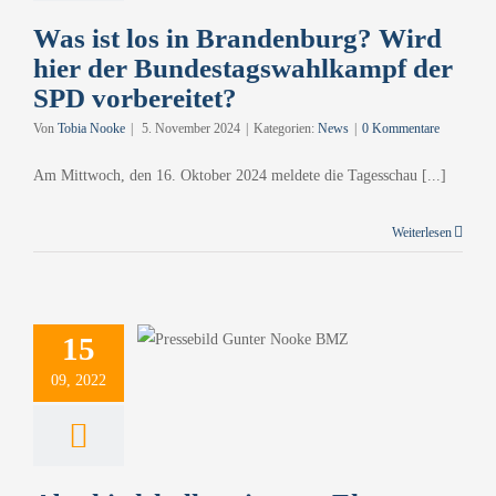
Was ist los in Brandenburg? Wird
hier der Bundestagswahlkampf der
SPD vorbereitet?
Von
Tobia Nooke
|
5. November 2024
|
Kategorien:
News
|
0 Kommentare
Am Mittwoch, den 16. Oktober 2024 meldete die Tagesschau [...]
Weiterlesen
edskolloquium
Ehren von
15
er Nooke im
09, 2022
BMZ
News