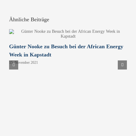
Ähnliche Beiträge
Günter Nooke zu Besuch bei der African Energy
D
Week in Kapstadt
B
15. November 2021
P
H
9