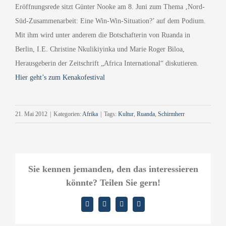
Eröffnungsrede sitzt Günter Nooke am 8. Juni zum Thema ‚Nord-
Süd-Zusammenarbeit: Eine Win-Win-Situation?’ auf dem Podium.
Mit ihm wird unter anderem die Botschafterin von Ruanda in
Berlin, I.E. Christine Nkulikiyinka und Marie Roger Biloa,
Herausgeberin der Zeitschrift „Africa International“ diskutieren.
Hier geht’s zum Kenakofestival
21. Mai 2012
|
Kategorien:
Afrika
|
Tags:
Kultur
,
Ruanda
,
Schirmherr
Sie kennen jemanden, den das interessieren
könnte? Teilen Sie gern!
Facebook
X
LinkedIn
E-
Mail