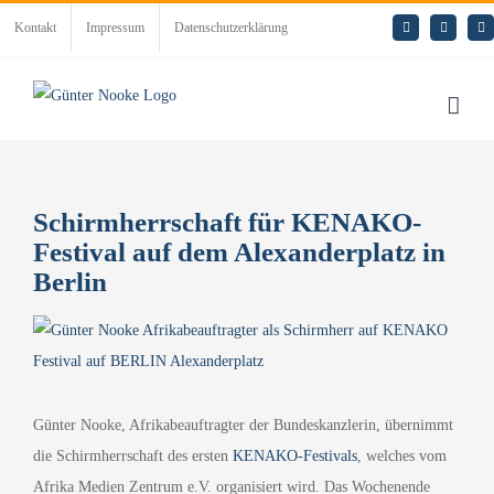
Zum
Kontakt
Impressum
Datenschutzerklärung
E-
LinkedIn
Rs
Inhalt
Mail
springen
Schirmherrschaft für KENAKO-
Festival auf dem Alexanderplatz in
Berlin
Zeige
grösseres
Bild
Günter Nooke, Afrikabeauftragter der Bundeskanzlerin, übernimmt
die Schirmherrschaft des ersten
KENAKO-Festivals
, welches vom
Afrika Medien Zentrum e.V. organisiert wird. Das Wochenende