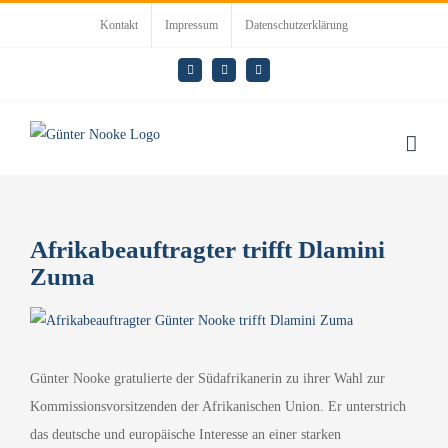
Zum
Kontakt
Impressum
Datenschutzerklärung
Inhalt
springen
E-
LinkedIn
Rss
Mail
Afrikabeauftragter trifft Dlamini
Zuma
Zeige
grösseres
Bild
Günter Nooke gratulierte der Südafrikanerin zu ihrer Wahl zur
Kommissionsvorsitzenden der Afrikanischen Union. Er unterstrich
das deutsche und europäische Interesse an einer starken