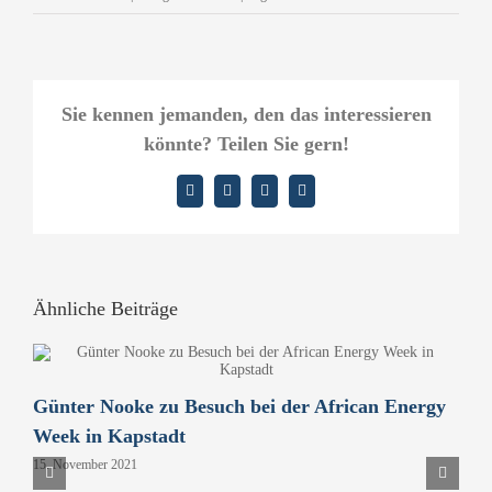
Sie kennen jemanden, den das interessieren
könnte? Teilen Sie gern!
Facebook
X
LinkedIn
E-
Mail
Ähnliche Beiträge
Günter Nooke zu Besuch bei der African Energy
D
Week in Kapstadt
B
15. November 2021
P