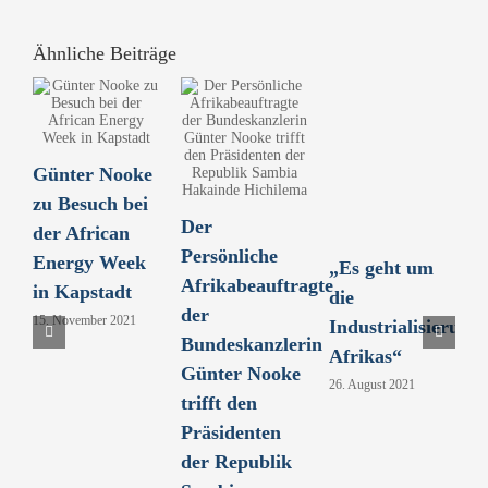
Ähnliche Beiträge
Günter Nooke
B
zu Besuch bei
u
Der
der African
u
Persönliche
Energy Week
g
„Es geht um
Afrikabeauftragte
in Kapstadt
A
die
der
15. November 2021
7.
Industrialisierung
Bundeskanzlerin
Afrikas“
Günter Nooke
26. August 2021
trifft den
Präsidenten
der Republik