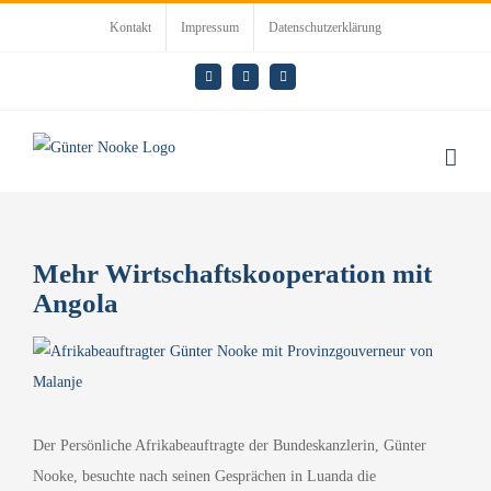
Zum
Kontakt
Impressum
Datenschutzerklärung
Inhalt
springen
E-
LinkedIn
Rss
Mail
Mehr Wirtschaftskooperation mit
Angola
Zeige
grösseres
Bild
Der Persönliche Afrikabeauftragte der Bundeskanzlerin, Günter
Nooke, besuchte nach seinen Gesprächen in Luanda die