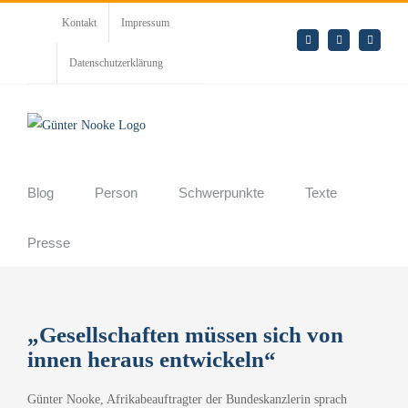
Zum
Kontakt
Impressum
Inhalt
E-
LinkedIn
Rss
Mail
springen
Datenschutzerklärung
Blog
Person
Schwerpunkte
Texte
Presse
„Gesellschaften müssen sich von
innen heraus entwickeln“
Günter Nooke, Afrikabeauftragter der Bundeskanzlerin sprach