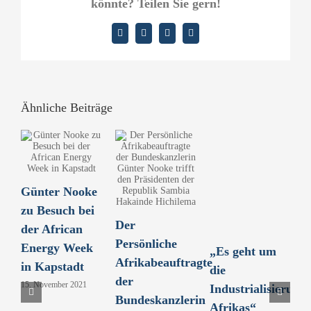
könnte? Teilen Sie gern!
Facebook
X
LinkedIn
E-
Mail
Ähnliche Beiträge
Günter Nooke
B
zu Besuch bei
u
Der
der African
u
Persönliche
Energy Week
g
„Es geht um
Afrikabeauftragte
in Kapstadt
A
die
der
15. November 2021
7.
Industrialisierung
Bundeskanzlerin
Afrikas“