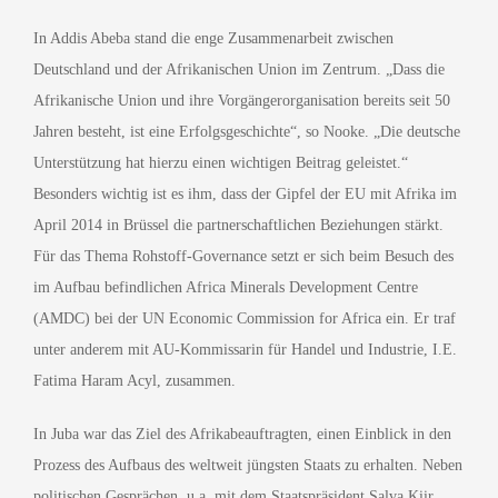
In Addis Abeba stand die enge Zusammenarbeit zwischen
Deutschland und der Afrikanischen Union im Zentrum. „Dass die
Afrikanische Union und ihre Vorgängerorganisation bereits seit 50
Jahren besteht, ist eine Erfolgsgeschichte“, so Nooke. „Die deutsche
Unterstützung hat hierzu einen wichtigen Beitrag geleistet.“
Besonders wichtig ist es ihm, dass der Gipfel der EU mit Afrika im
April 2014 in Brüssel die partnerschaftlichen Beziehungen stärkt.
Für das Thema Rohstoff-Governance setzt er sich beim Besuch des
im Aufbau befindlichen Africa Minerals Development Centre
(AMDC) bei der UN Economic Commission for Africa ein. Er traf
unter anderem mit AU-Kommissarin für Handel und Industrie, I.E.
Fatima Haram Acyl, zusammen.
In Juba war das Ziel des Afrikabeauftragten, einen Einblick in den
Prozess des Aufbaus des weltweit jüngsten Staats zu erhalten. Neben
politischen Gesprächen, u.a. mit dem Staatspräsident Salva Kiir