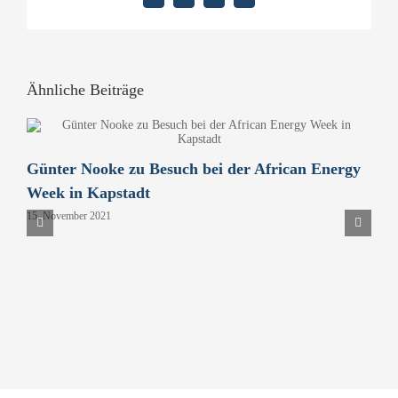
Mail
Ähnliche Beiträge
Günter Nooke zu Besuch bei der African Energy
D
Week in Kapstadt
B
15. November 2021
P
H
9