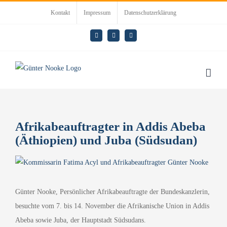
Zum
Kontakt
Impressum
Datenschutzerklärung
Inhalt
springen
E-
LinkedIn
Rss
Mail
Afrikabeauftragter in Addis Abeba
(Äthiopien) und Juba (Südsudan)
Zeige
grösseres
Bild
Günter Nooke, Persönlicher Afrikabeauftragte der Bundeskanzlerin,
besuchte vom 7. bis 14. November die Afrikanische Union in Addis
Abeba sowie Juba, der Hauptstadt Südsudans.