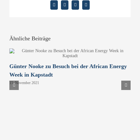
Facebook
X
LinkedIn
E-
Mail
Ähnliche Beiträge
Günter Nooke zu Besuch bei der African Energy
D
Week in Kapstadt
B
15. November 2021
P
H
9