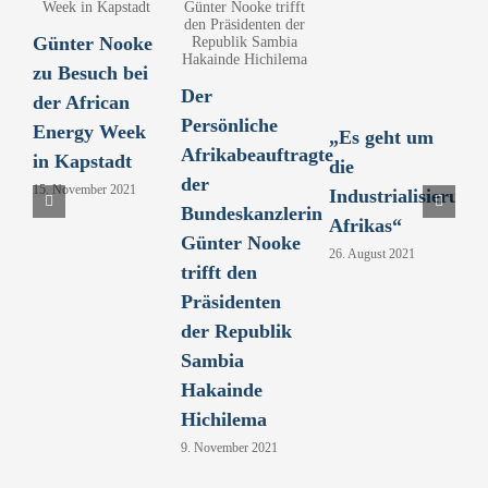
Günter Nooke
B
zu Besuch bei
u
Der
der African
u
Persönliche
Energy Week
g
„Es geht um
Afrikabeauftragte
in Kapstadt
A
die
der
15. November 2021
7.
Industrialisierung
Bundeskanzlerin
Afrikas“
Günter Nooke
26. August 2021
trifft den
Präsidenten
der Republik
Sambia
Hakainde
Hichilema
9. November 2021