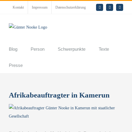
Zum
Kontakt
Impressum
Datenschutzerklärung
E-
LinkedIn
Rss
Inhalt
Mail
springen
Blog
Person
Schwerpunkte
Texte
Presse
Afrikabeauftragter in Kamerun
Zeige
grösseres
Bild