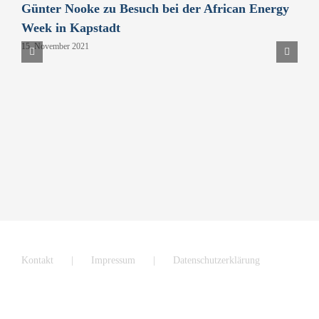
Günter Nooke zu Besuch bei der African Energy
D
Week in Kapstadt
B
15. November 2021
P
H
9
Kontakt
Impressum
Datenschutzerklärung