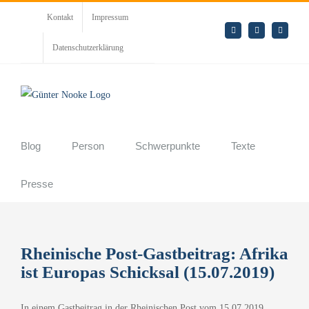
Zum
Kontakt
Impressum
Inhalt
E-
LinkedIn
Rss
Mail
springen
Datenschutzerklärung
Blog
Person
Schwerpunkte
Texte
Presse
Rheinische Post-Gastbeitrag: Afrika
ist Europas Schicksal (15.07.2019)
In einem Gastbeitrag in der Rheinischen Post vom 15.07.2019