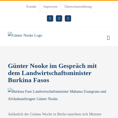
Zum
Kontakt
Impressum
Datenschutzerklärung
Inhalt
springen
E-
LinkedIn
Rss
Mail
Günter Nooke im Gespräch mit
dem Landwirtschaftsminister
Burkina Fasos
Zeige
grösseres
Bild
Anlässlich der Grünen Woche in Berlin tauschten sich Minister