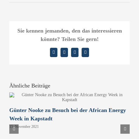
Sie kennen jemanden, den das interessieren
könnte? Teilen Sie gern!
Facebook
X
LinkedIn
E-
Mail
Ähnliche Beiträge
Günter Nooke zu Besuch bei der African Energy
D
Week in Kapstadt
B
15. November 2021
P