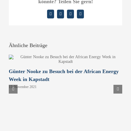
könnte? Teilen Sie gern!
Facebook
X
LinkedIn
E-
Mail
Ähnliche Beiträge
Günter Nooke zu Besuch bei der African Energy
D
Week in Kapstadt
B
15. November 2021
P
H
9