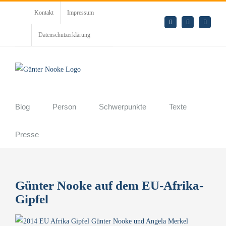
Zum
Kontakt
Impressum
Inhalt
E-
LinkedIn
Rss
Mail
springen
Datenschutzerklärung
Blog
Person
Schwerpunkte
Texte
Presse
Günter Nooke auf dem EU-Afrika-
Gipfel
Zeige